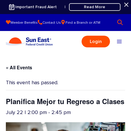
Skip to content
Important Fraud Alert
Read More
|
Member Benefits
Contact Us
Find a Branch or ATM
Login
« All Events
This event has passed.
Planifica Mejor tu Regreso a Clases
July 22 | 2:00 pm
-
2:45 pm