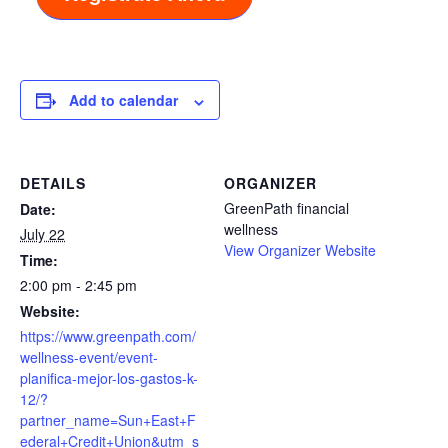
Add to calendar
DETAILS
ORGANIZER
GreenPath financial
Date:
wellness
July 22
View Organizer Website
Time:
2:00 pm - 2:45 pm
Website:
https://www.greenpath.com/
wellness-event/event-
planifica-mejor-los-gastos-k-
12/?
partner_name=Sun+East+F
ederal+Credit+Union&utm_s